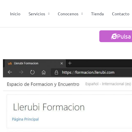
Ir
al
Inicio
Servicios
Conocenos
Tienda
Contacto
contenido
Pulsa