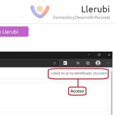
Llerubi
Formación y Desarrollo Personal
 Llerubi