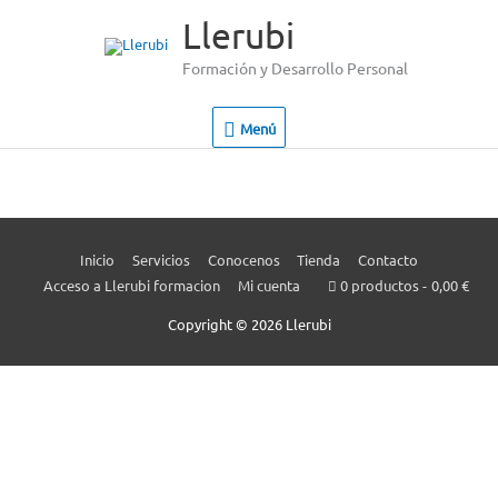
Ir
Menú
Llerubi
al
contenido
Formación y Desarrollo Personal
Menú
Inicio
Servicios
Conocenos
Tienda
Contacto
Acceso a Llerubi formacion
Mi cuenta
0 productos
0,00 €
Copyright © 2026
Llerubi